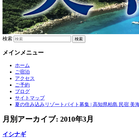
検索
メインメニュー
ホーム
ご宿泊
アクセス
ご予約
ブログ
サイトマップ
夏の住み込みリゾートバイト募集 | 高知県柏島 民宿 美
月別アーカイブ:
2010年3月
イシナギ